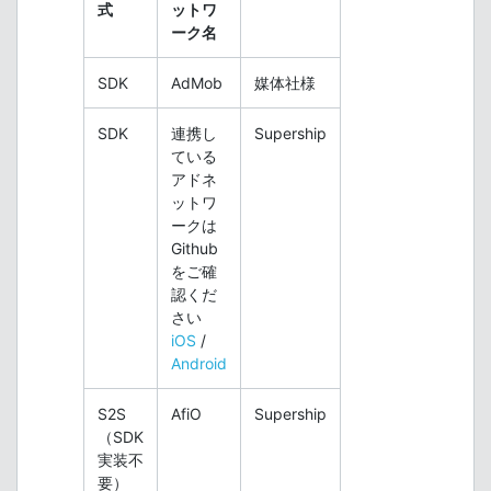
式
ットワ
ーク名
SDK
AdMob
媒体社様
SDK
連携し
Supership
ている
アドネ
ットワ
ークは
Github
をご確
認くだ
さい
iOS
/
Android
S2S
AfiO
Supership
（SDK
実装不
要）