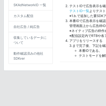
SKAdNetworkID 一覧
テストIDで広告表示を
テストID一覧
よりテスト
カスタム配信
※1.b.で追加した要S
本番IDで広告表示を確
管理画面上から広告枠I
自社広告 / 純広告
※ネイティブ広告の枠作
※配信設定内でRTBや
収集しているデータに
アプリをリリースする
ついて
3.まで完了後、下記を
本番IDである。
動作確認済みの他社
テストモードを解
SDKver